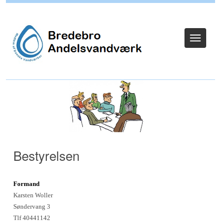
Log ind
Toggle
navigat
Bestyrelsen
Formand
Karsten Woller
Søndervang 3
Tlf 40441142