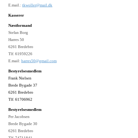
E.mail.:
tkwoller@mail.dk
Kasserer
Næstformand
Stefan Borg
Harres 50
6261 Bredebro
Tlf. 61959226
E.mail:
harres50@gmail.com
Bestyrelsesmedlem
Frank Nielsen
Brede Bygade 37
6261 Bredebro
Tlf. 61706962
Bestyrelsesmedlem
Per Jacobsen
Brede Bygade 30
6261 Bredebro
Tlf. 74711841