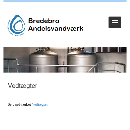
Log ind
Toggle
navigat
Vedtægter
Se vandværket
Vedtægter